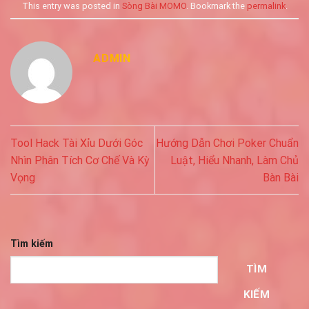
This entry was posted in
Sòng Bài MOMO
. Bookmark the
permalink
.
ADMIN
Tool Hack Tài Xỉu Dưới Góc
Hướng Dẫn Chơi Poker Chuẩn
Nhìn Phân Tích Cơ Chế Và Kỳ
Luật, Hiểu Nhanh, Làm Chủ
Vọng
Bàn Bài
Tìm kiếm
TÌM
KIẾM