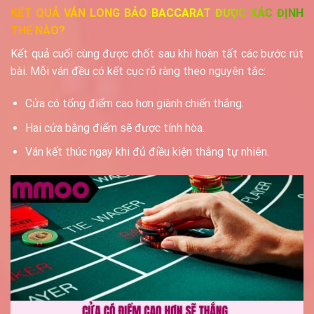
KẾT QUẢ VÁN LONG BẢO BACCARAT ĐƯỢC XÁC ĐỊNH
THẾ NÀO?
Kết quả cuối cùng được chốt sau khi hoàn tất các bước rút
bài. Mỗi ván đều có kết cục rõ ràng theo nguyên tắc:
Cửa có tổng điểm cao hơn giành chiến thắng.
Hai cửa bằng điểm sẽ được tính hòa.
Ván kết thúc ngay khi đủ điều kiện thắng tự nhiên.