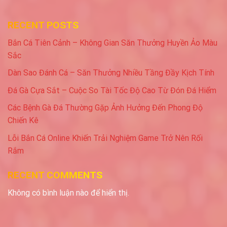
RECENT POSTS
Bắn Cá Tiên Cảnh – Không Gian Săn Thưởng Huyền Ảo Màu
Sắc
Dàn Sao Đánh Cá – Săn Thưởng Nhiều Tầng Đầy Kịch Tính
Đá Gà Cựa Sắt – Cuộc So Tài Tốc Độ Cao Từ Đón Đá Hiểm
Các Bệnh Gà Đá Thường Gặp Ảnh Hưởng Đến Phong Độ
Chiến Kê
Lỗi Bắn Cá Online Khiến Trải Nghiệm Game Trở Nên Rối
Rắm
RECENT COMMENTS
Không có bình luận nào để hiển thị.