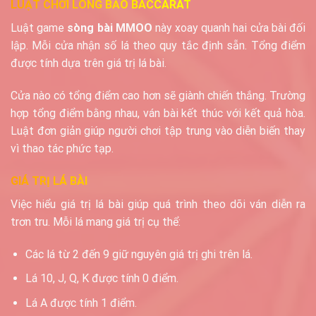
LUẬT CHƠI LONG BẢO BACCARAT
Luật game
sòng bài MMOO
này xoay quanh hai cửa bài đối
lập. Mỗi cửa nhận số lá theo quy tắc định sẵn. Tổng điểm
được tính dựa trên giá trị lá bài.
Cửa nào có tổng điểm cao hơn sẽ giành chiến thắng. Trường
hợp tổng điểm bằng nhau, ván bài kết thúc với kết quả hòa.
Luật đơn giản giúp người chơi tập trung vào diễn biến thay
vì thao tác phức tạp.
GIÁ TRỊ LÁ BÀI
Việc hiểu giá trị lá bài giúp quá trình theo dõi ván diễn ra
trơn tru. Mỗi lá mang giá trị cụ thể:
Các lá từ 2 đến 9 giữ nguyên giá trị ghi trên lá.
Lá 10, J, Q, K được tính 0 điểm.
Lá A được tính 1 điểm.