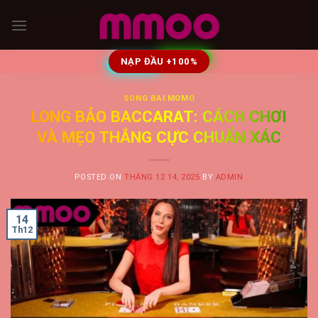
Skip
to
content
NẠP ĐẦU +100%
SÒNG BÀI MOMO
LONG BẢO BACCARAT: CÁCH CHƠI
VÀ MẸO THẮNG CỰC CHUẨN XÁC
POSTED ON
THÁNG 12 14, 2025
BY
ADMIN
14
Th12